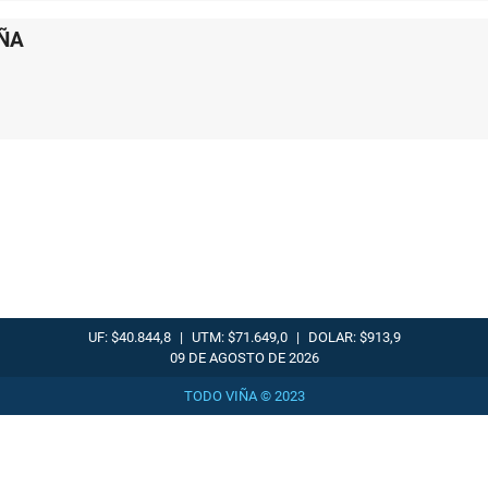
ÑA
UF: $40.844,8
|
UTM: $71.649,0
|
DOLAR: $913,9
09 DE AGOSTO DE 2026
TODO VIÑA © 2023