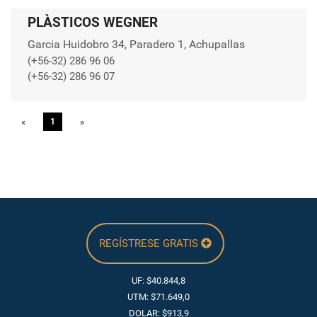
PLÀSTICOS WEGNER
Garcia Huidobro 34, Paradero 1, Achupallas
(+56-32) 286 96 06
(+56-32) 286 96 07
«
Previous
1
»
Next
REGÍSTRESE GRATIS
UF: $40.844,8
UTM: $71.649,0
DOLAR: $913,9