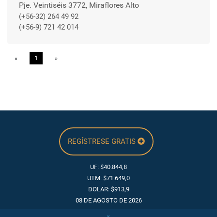
Pje. Veintiséis 3772, Miraflores Alto
(+56-32) 264 49 92
(+56-9) 721 42 014
«
Previous
1
»
Next
REGÍSTRESE GRATIS
UF: $40.844,8
UTM: $71.649,0
DOLAR: $913,9
08 DE AGOSTO DE 2026