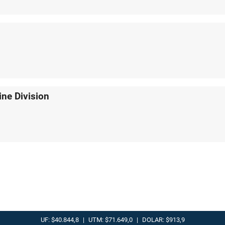
ine Division
UF: $40.844,8
|
UTM: $71.649,0
|
DOLAR: $913,9