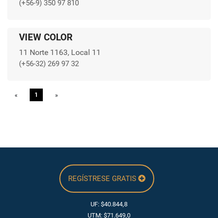
(+56-9) 350 97 810
VIEW COLOR
11 Norte 1163, Local 11
(+56-32) 269 97 32
«
Previous
1
»
Next
REGÍSTRESE GRATIS
UF: $40.844,8
UTM: $71.649,0