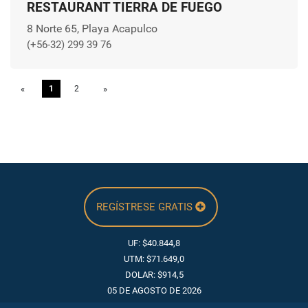
RESTAURANT TIERRA DE FUEGO
8 Norte 65, Playa Acapulco
(+56-32) 299 39 76
«
Previous
1
2
»
Next
REGÍSTRESE GRATIS
UF: $40.844,8
UTM: $71.649,0
DOLAR: $914,5
05 DE AGOSTO DE 2026