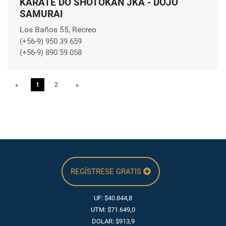
KARATE DO SHOTOKAN JKA - DOJO
SAMURAI
Los Baños 55, Recreo
(+56-9) 950 39 659
(+56-9) 890 59 058
«
Previous
1
2
»
Next
REGÍSTRESE GRATIS
UF: $40.844,8
UTM: $71.649,0
DOLAR: $913,9