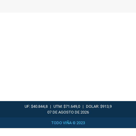
UF: $40.844,8
|
UTM: $71.649,0
|
DOLAR: $913,9
07 DE AGOSTO DE 2026
TODO VIÑA © 2023