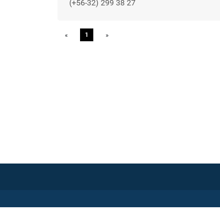
(+56-32) 299 38 27
«
Previous
1
»
Next