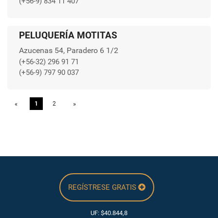
(+56-9) 834 11 407
PELUQUERÍA MOTITAS
Azucenas 54, Paradero 6 1/2
(+56-32) 296 91 71
(+56-9) 797 90 037
«
Previous
1
2
»
Next
REGÍSTRESE GRATIS
UF: $40.844,8