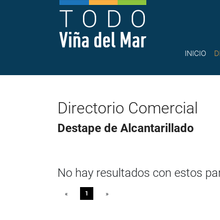
INICIO
D
Directorio Comercial
Destape de Alcantarillado
No hay resultados con estos p
«
Previous
1
»
Next