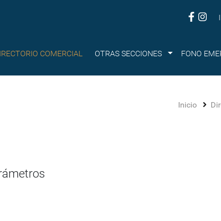
Submenu
IRECTORIO COMERCIAL
OTRAS SECCIONES
FONO EME
Inicio
Di
arámetros