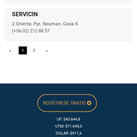
SERVICIN
2 Oriente, Pje. Neuman, Casa 6
(+56-32) 212 88 57
«
Previous
1
2
»
Next
REGÍSTRESE GRATIS
UF: $40.844,8
UTM: $71.649,0
DOLAR: $911,6