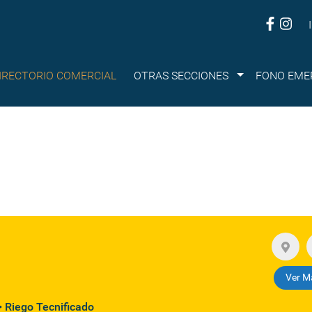
Submenu
IRECTORIO COMERCIAL
OTRAS SECCIONES
FONO EME
Ver M
Riego Tecnificado
•