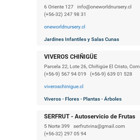
6 Oriente 127
info@oneworldnursery.cl
(+56-32) 247 98 31
oneworldnursery.cl
Jardines Infantiles y Salas Cunas
VIVEROS CHIÑIGÜE
Parcela 22, Lote 26, Chiñigüe El Cristo, C
(+56-9) 567 94 019
(+56-9) 639 01 528
viveroschinigue.cl
Viveros - Flores - Plantas - Árboles
SERFRUT - Autoservicio de Frutas
5 Norte 399
serfrutvina@gmail.com
(+56-32) 297 05 94