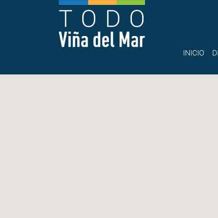
INICIO
D